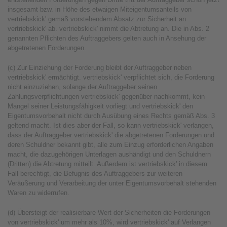
insgesamt bzw. in Höhe des etwaigen Miteigentumsanteils von
vertriebskick' gemäß vorstehendem Absatz zur Sicherheit an
vertriebskick' ab. vertriebskick' nimmt die Abtretung an. Die in Abs. 2
genannten Pflichten des Auftraggebers gelten auch in Ansehung der
abgetretenen Forderungen.
(c) Zur Einziehung der Forderung bleibt der Auftraggeber neben
vertriebskick' ermächtigt. vertriebskick' verpflichtet sich, die Forderung
nicht einzuziehen, solange der Auftraggeber seinen
Zahlungsverpflichtungen vertriebskick' gegenüber nachkommt, kein
Mangel seiner Leistungsfähigkeit vorliegt und vertriebskick' den
Eigentumsvorbehalt nicht durch Ausübung eines Rechts gemäß Abs. 3
geltend macht. Ist dies aber der Fall, so kann vertriebskick' verlangen,
dass der Auftraggeber vertriebskick' die abgetretenen Forderungen und
deren Schuldner bekannt gibt, alle zum Einzug erforderlichen Angaben
macht, die dazugehörigen Unterlagen aushändigt und den Schuldnern
(Dritten) die Abtretung mitteilt. Außerdem ist vertriebskick' in diesem
Fall berechtigt, die Befugnis des Auftraggebers zur weiteren
Veräußerung und Verarbeitung der unter Eigentumsvorbehalt stehenden
Waren zu widerrufen.
(d) Übersteigt der realisierbare Wert der Sicherheiten die Forderungen
von vertriebskick' um mehr als 10%, wird vertriebskick' auf Verlangen