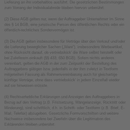
Lieferung an ihn vorbehaltlos ausführt. Die gesetzlichen Bestimmungen
zum Vorrang der Individualabrede bleiben hiervon unberührt.
(2) Diese AGB gelten nur, wenn der Auftraggeber Unternehmer im Sinne
des § 14 BGB, eine juristische Person des öffentlichen Rechts oder ein
öffentlich-rechtliches Sondervermögen ist.
(3) Die AGB gelten insbesondere für Verträge über den Verkauf und/oder
die Lieferung beweglicher Sachen („Ware“), insbesondere Werbeartikel,
ohne Rücksicht darauf, ob vertriebskick' die Ware selbst herstellt oder
bei Zulieferern einkauft (§§ 433, 650 BGB). Sofern nichts anderes
vereinbart, gelten die AGB in der zum Zeitpunkt der Bestellung des
Auftraggebers gültigen bzw. jedenfalls in der ihm zuletzt in Textform
mitgeteilten Fassung als Rahmenvereinbarung auch für gleichartige
künftige Verträge, ohne dass vertriebskick' in jedem Einzelfall wieder
auf sie hinweisen müsste.
(4) Rechtserhebliche Erklärungen und Anzeigen des Auftraggebers in
Bezug auf den Vertrag (z.B. Fristsetzung, Mängelanzeige, Rücktritt oder
Minderung), sind schriftlich, d.h. in Schrift- oder Textform (z.B. Brief, E-
Mail, Telefax) abzugeben. Gesetzliche Formvorschriften und weitere
Nachweise insbesondere bei Zweifeln über die Legitimation des
Erklärenden bleiben unberührt.