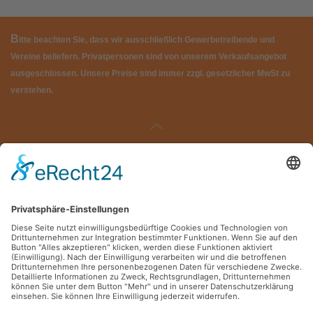
B
itte beachten Sie, dass wir ausschließlich Gewerbetreibende und
Vereine beliefern. Privatpersonen sind von unserem Verkaufsangebot
ausgeschlossen. Unsere Preise sind immer zzgl. gesetzlicher MwSt zu
verstehen.
Kontakt
Impressum
AGB
Datenschutz
Cookie-Einstellungen
COPYRIGHT ©
2026 ALL RIGHTS RESERVED
vertriebskick´ gmbh
Newsletter
vertriebskick´ GmbH