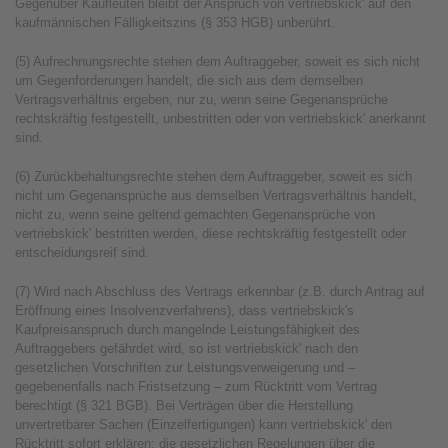
Gegenüber Kaufleuten bleibt der Anspruch von vertriebskick' auf den
kaufmännischen Fälligkeitszins (§ 353 HGB) unberührt.
(5) Aufrechnungsrechte stehen dem Auftraggeber, soweit es sich nicht
um Gegenforderungen handelt, die sich aus dem demselben
Vertragsverhältnis ergeben, nur zu, wenn seine Gegenansprüche
rechtskräftig festgestellt, unbestritten oder von vertriebskick' anerkannt
sind.
(6) Zurückbehaltungsrechte stehen dem Auftraggeber, soweit es sich
nicht um Gegenansprüche aus demselben Vertragsverhältnis handelt,
nicht zu, wenn seine geltend gemachten Gegenansprüche von
vertriebskick' bestritten werden, diese rechtskräftig festgestellt oder
entscheidungsreif sind.
(7) Wird nach Abschluss des Vertrags erkennbar (z.B. durch Antrag auf
Eröffnung eines Insolvenzverfahrens), dass vertriebskick's
Kaufpreisanspruch durch mangelnde Leistungsfähigkeit des
Auftraggebers gefährdet wird, so ist vertriebskick' nach den
gesetzlichen Vorschriften zur Leistungsverweigerung und –
gegebenenfalls nach Fristsetzung – zum Rücktritt vom Vertrag
berechtigt (§ 321 BGB). Bei Verträgen über die Herstellung
unvertretbarer Sachen (Einzelfertigungen) kann vertriebskick' den
Rücktritt sofort erklären; die gesetzlichen Regelungen über die