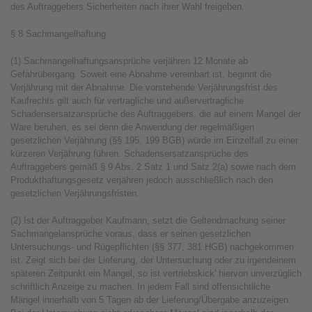
des Auftraggebers Sicherheiten nach ihrer Wahl freigeben.
§ 8 Sachmangelhaftung
(1) Sachmangelhaftungsansprüche verjähren 12 Monate ab
Gefahrübergang. Soweit eine Abnahme vereinbart ist, beginnt die
Verjährung mit der Abnahme. Die vorstehende Verjährungsfrist des
Kaufrechts gilt auch für vertragliche und außervertragliche
Schadensersatzansprüche des Auftraggebers, die auf einem Mangel der
Ware beruhen, es sei denn die Anwendung der regelmäßigen
gesetzlichen Verjährung (§§ 195, 199 BGB) würde im Einzelfall zu einer
kürzeren Verjährung führen. Schadensersatzansprüche des
Auftraggebers gemäß § 9 Abs. 2 Satz 1 und Satz 2(a) sowie nach dem
Produkthaftungsgesetz verjähren jedoch ausschließlich nach den
gesetzlichen Verjährungsfristen.
(2) Ist der Auftraggeber Kaufmann, setzt die Geltendmachung seiner
Sachmangelansprüche voraus, dass er seinen gesetzlichen
Untersuchungs- und Rügepflichten (§§ 377, 381 HGB) nachgekommen
ist. Zeigt sich bei der Lieferung, der Untersuchung oder zu irgendeinem
späteren Zeitpunkt ein Mangel, so ist vertriebskick' hiervon unverzüglich
schriftlich Anzeige zu machen. In jedem Fall sind offensichtliche
Mängel innerhalb von 5 Tagen ab der Lieferung/Übergabe anzuzeigen.