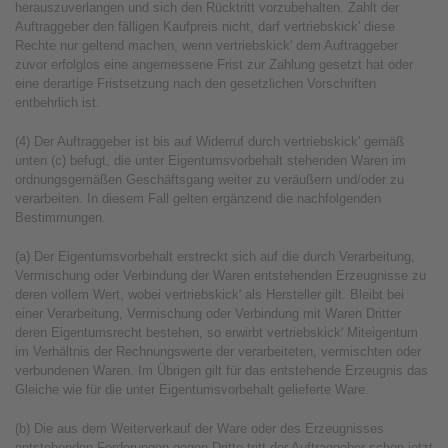
herauszuverlangen und sich den Rücktritt vorzubehalten. Zahlt der
Auftraggeber den fälligen Kaufpreis nicht, darf vertriebskick' diese
Rechte nur geltend machen, wenn vertriebskick' dem Auftraggeber
zuvor erfolglos eine angemessene Frist zur Zahlung gesetzt hat oder
eine derartige Fristsetzung nach den gesetzlichen Vorschriften
entbehrlich ist.
(4) Der Auftraggeber ist bis auf Widerruf durch vertriebskick' gemäß
unten (c) befugt, die unter Eigentumsvorbehalt stehenden Waren im
ordnungsgemäßen Geschäftsgang weiter zu veräußern und/oder zu
verarbeiten. In diesem Fall gelten ergänzend die nachfolgenden
Bestimmungen.
(a) Der Eigentumsvorbehalt erstreckt sich auf die durch Verarbeitung,
Vermischung oder Verbindung der Waren entstehenden Erzeugnisse zu
deren vollem Wert, wobei vertriebskick' als Hersteller gilt. Bleibt bei
einer Verarbeitung, Vermischung oder Verbindung mit Waren Dritter
deren Eigentumsrecht bestehen, so erwirbt vertriebskick' Miteigentum
im Verhältnis der Rechnungswerte der verarbeiteten, vermischten oder
verbundenen Waren. Im Übrigen gilt für das entstehende Erzeugnis das
Gleiche wie für die unter Eigentumsvorbehalt gelieferte Ware.
(b) Die aus dem Weiterverkauf der Ware oder des Erzeugnisses
entstehenden Forderungen gegen Dritte tritt der Auftraggeber schon jetzt