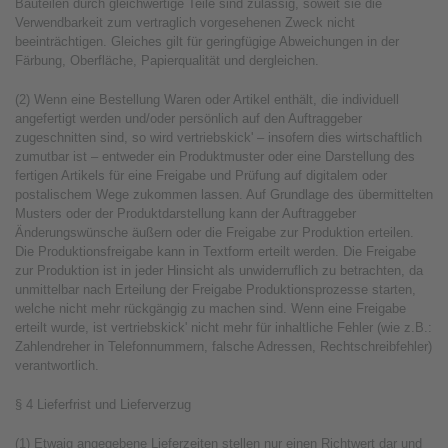
Bauteilen durch gleichwertige Teile sind zulässig, soweit sie die
Verwendbarkeit zum vertraglich vorgesehenen Zweck nicht
beeinträchtigen. Gleiches gilt für geringfügige Abweichungen in der
Färbung, Oberfläche, Papierqualität und dergleichen.
(2) Wenn eine Bestellung Waren oder Artikel enthält, die individuell
angefertigt werden und/oder persönlich auf den Auftraggeber
zugeschnitten sind, so wird vertriebskick' – insofern dies wirtschaftlich
zumutbar ist – entweder ein Produktmuster oder eine Darstellung des
fertigen Artikels für eine Freigabe und Prüfung auf digitalem oder
postalischem Wege zukommen lassen. Auf Grundlage des übermittelten
Musters oder der Produktdarstellung kann der Auftraggeber
Änderungswünsche äußern oder die Freigabe zur Produktion erteilen.
Die Produktionsfreigabe kann in Textform erteilt werden. Die Freigabe
zur Produktion ist in jeder Hinsicht als unwiderruflich zu betrachten, da
unmittelbar nach Erteilung der Freigabe Produktionsprozesse starten,
welche nicht mehr rückgängig zu machen sind. Wenn eine Freigabe
erteilt wurde, ist vertriebskick' nicht mehr für inhaltliche Fehler (wie z.B.:
Zahlendreher in Telefonnummern, falsche Adressen, Rechtschreibfehler)
verantwortlich.
§ 4 Lieferfrist und Lieferverzug
(1) Etwaig angegebene Lieferzeiten stellen nur einen Richtwert dar und