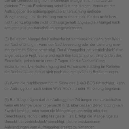
Bei der Untersuchung nicht erkennbare Mängel sind innerhalb der
gleichen Frist ab Entdeckung schriftlich anzuzeigen. Versäumt der
Auftraggeber die ordnungsgemäße Untersuchung und/oder
Mängelanzeige, ist die Haftung von vertriebskick' für den nicht bzw.
nicht rechtzeitig oder nicht ordnungsgemäß angezeigten Mangel nach
den gesetzlichen Vorschriften ausgeschlossen.
(3) Bei einem Mangel der Kaufsache ist vertriebskick' nach ihrer Wahl
zur Nacherfüllung in Form der Nachbesserung oder der Lieferung einer
mangelfreien Sache berechtigt. Der Auftraggeber hat vertriebskick' eine
angemessene Frist, variierend nach den tatsächlichen Umständen des
Einzelfalls, jedoch nicht unter 7 Tagen, für die Nacherfüllung
einzuräumen. Die Kostentragung und Aufwandserstattung im Rahmen
der Nacherfüllung richtet sich nach den gesetzlichen Bestimmungen.
(4) Wenn die Nachbesserung im Sinne des § 440 BGB fehlschlägt, kann
der Auftraggeber nach seiner Wahl Rücktritt oder Minderung begehren.
(5) Bei Mängelrügen darf der Auftraggeber Zahlungen nur zurückhalten,
wenn ein Mangel geltend gemacht wird, über dessen Berechtigung kein
Zweifel besteht, oder wenn die Mängelrüge unstreitig oder ihre
Berechtigung rechtskräftig festgestellt ist. Erfolgt die Mängelrüge zu
Unrecht, ist vertriebskick' berechtigt, die ihr entstandenen
Aufwendungen vom Auftraggeber ersetzt zu verlangen.