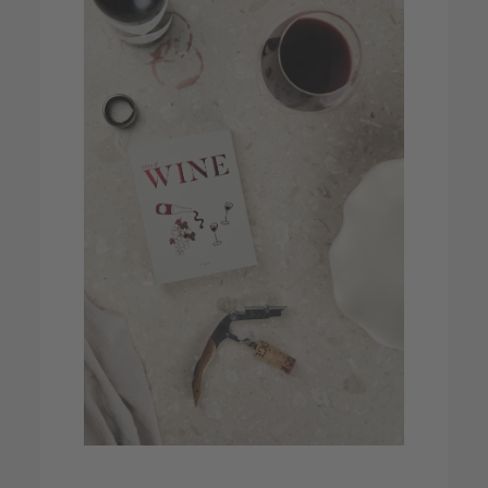
Hochwertige Präsente wie Stanley-Becher,
kuschelige Wolldecken, Shopper von
reisenthel oder auch weihnachtliche
Präsentsets.
Zur Produktauswahl