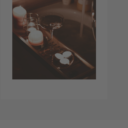
Zeit für sich und die Familie: Kosmetik- und
Wellnessartikel, Kerzen, Hausschuhe und
kuschelige Socken sowie Decken. Alles für
die gemütliche Jahreszeit.
Zur Produktauswahl