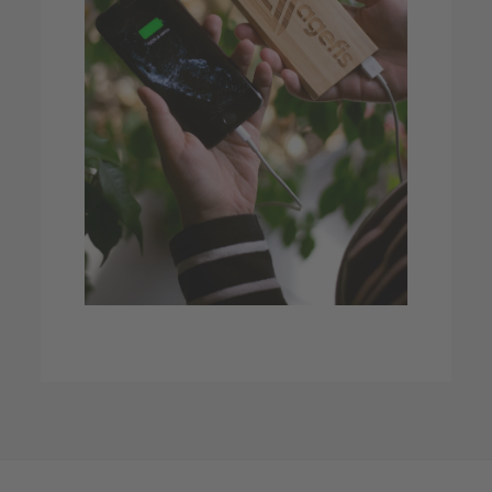
Zu Weihnachten sind Werbeartikel aus der
Kategorie Elektronik besonders gefragt.
Sie vereinen Nützlichkeit und modernen
Lifestyle. Beliebte Weihnachtsgeschenke
sind Powerbanks, kabellose Lautsprecher,
Kopfhörer u.v.m.
Zur Produktauswahl