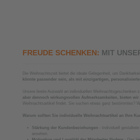
FREUDE SCHENKEN:
MIT UNSE
Die Weihnachtszeit bietet die ideale Gelegenheit, um Dankbark
könnte passender sein, als mit einzigartigen, personalisie
Unsere breite Auswahl an individuellen Weihnachtsgeschenken ste
aber dennoch wirkungsvollen Aufmerksamkeiten, bieten wir 
Weihnachtsartikel findet. Sie suchen etwas ganz bestimmtes? Wi
Warum sollten Sie individuelle Weihnachtsartikel an Ihre K
Stärkung der Kundenbeziehungen
- Individuell gestalt
ansehen.
Motivation und Loyalität der Mitarbeiter fördern
- Das Ve