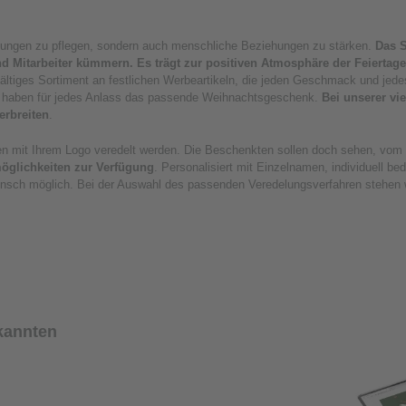
ziehungen zu pflegen, sondern auch menschliche Beziehungen zu stärken.
Das S
nd Mitarbeiter kümmern. Es trägt zur positiven Atmosphäre der Feiertag
fältiges Sortiment an festlichen Werbeartikeln, die jeden Geschmack und je
r haben für jedes Anlass das passende Weihnachtsgeschenk.
Bei unserer vi
erbreiten
.
hen mit Ihrem Logo veredelt werden. Die Beschenkten sollen doch sehen, v
smöglichkeiten zur Verfügung
. Personalisiert mit Einzelnamen, individuell 
Wunsch möglich. Bei der Auswahl des passenden Veredelungsverfahren stehen w
kannten