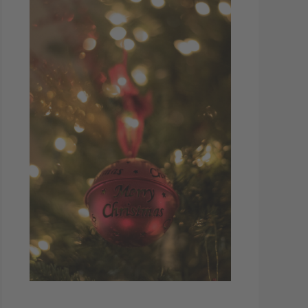
Weihnachten ist die Zeit des Schenkens!
Machen Sie Ihren Kunden und
Mitarbeitern doch eine kleine Freude mit
Give-aways und Aufmerksamkeiten bis 10
EUR.
Zur Produktauswahl