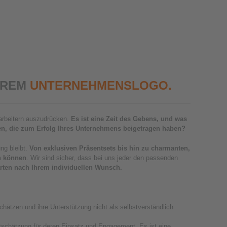
HREM
UNTERNEHMENSLOGO.
arbeitern auszudrücken.
Es ist eine Zeit des Gebens, und was
ten, die zum Erfolg Ihres Unternehmens beigetragen haben?
ng bleibt.
Von exklusiven Präsentsets bis hin zu charmanten,
en können
. Wir sind sicher, dass bei uns jeder den passenden
rten nach Ihrem individuellen Wunsch.
hätzen und ihre Unterstützung nicht als selbstverständlich
rtschätzung für deren Einsatz und Engagement. Es ist eine