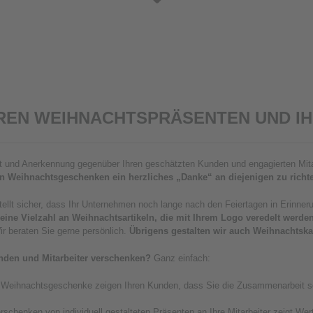
REN WEIHNACHTSPRÄSENTEN UND I
eit und Anerkennung gegenüber Ihren geschätzten Kunden und engagierten Mit
rten Weihnachtsgeschenken ein herzliches „Danke“ an diejenigen zu rich
llt sicher, dass Ihr Unternehmen noch lange nach den Feiertagen in Erinneru
eine Vielzahl an Weihnachtsartikeln, die mit Ihrem Logo veredelt werd
r beraten Sie gerne persönlich.
Übrigens gestalten wir auch Weihnachtska
unden und Mitarbeiter verschenken?
Ganz einfach:
ete Weihnachtsgeschenke zeigen Ihren Kunden, dass Sie die Zusammenarbeit sc
rschenken von individuell gestalteten Präsenten an Ihre Mitarbeiter zeigt We