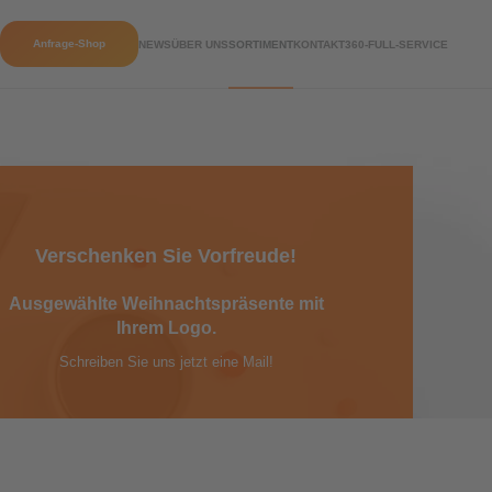
Anfrage-Shop
NEWS
ÜBER UNS
SORTIMENT
KONTAKT
360-FULL-SERVICE
Verschenken Sie Vorfreude!
Ausgewählte Weihnachtspräsente mit
Ihrem Logo.
Schreiben Sie uns jetzt eine Mail!