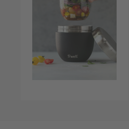
Werbeartikel für den Weihnachtstisch,
stimmungsvolle Weihnachtskerzen, ToGo
Artikel oder auch Kochutensilien. Diese
Artikel sind gerade zu Weihnachten
besonders beliebt.
Zur Produktauswahl